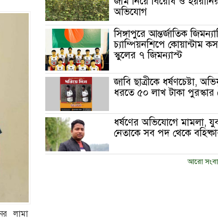
জমি নিয়ে বিরোধ ও হয়রানি
অভিযোগ
সিঙ্গাপুরে আন্তর্জাতিক জিমন্য
চ্যাম্পিয়নশিপে কোয়ান্টাম ক
স্কুলের ৭ জিমন্যাস্ট
জাবি ছাত্রীকে ধর্ষণচেষ্টা, অভি
ধরতে ৫০ লাখ টাকা পুরস্কার
ধর্ষণের অভিযোগে মামলা, য
নেতাকে সব পদ থেকে বহিষ্কা
আরো সংবা
নের লামা