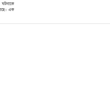
র ঘটনাকে
উঠেছে। এক