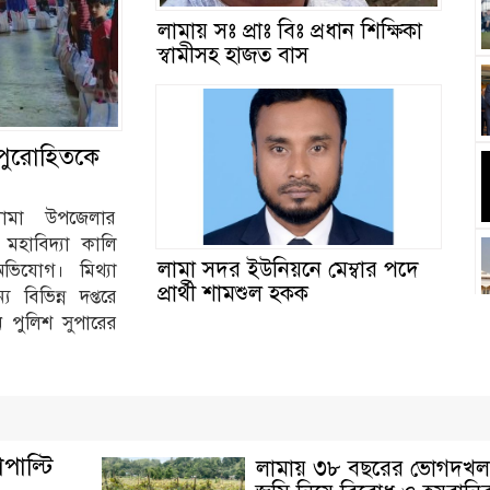
লামায় সঃ প্রাঃ বিঃ প্রধান শিক্ষিকা
স্বামীসহ হাজত বাস
র পুরোহিতকে
 লামা উপজেলার
শ মহাবিদ্যা কালি
লামা সদর ইউনিয়নে মেম্বার পদে
অভিযোগ। মিথ্যা
প্রার্থী শামশুল হকক
 বিভিন্ন দপ্তরে
ন পুলিশ সুপারের
পাল্টি
লামায় ৩৮ বছরের ভোগদখল