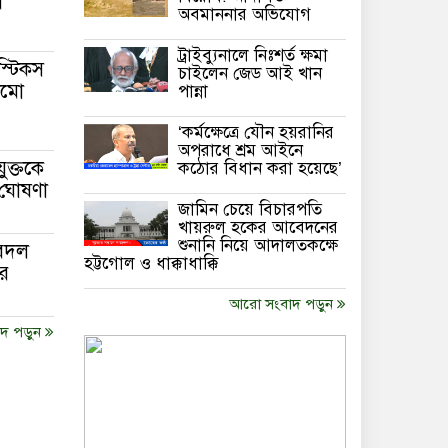
র
অবমাননার অভিযোগ
সৌ‌দি প্রবাসীদের জন্য সুখবর
ট্রাইব্যুনালে নিঃশর্ত ক্ষমা
াস্টিকস
চাইলেন জেড আই খান
সমো
পান্না
কক্সবাজার রামুতে ট্রাক –
মোটরসাইকেল সংঘর্ষে যুবক নিহত
‘কর্মক্ষেত্রে যৌন হয়রানির
অপরাধে শ্রম আইনে
যুক্তকে
কঠোর বিধান করা হয়েছে’
বেনজীরের অন্য দেশের পাসপোর্ট
 ঘোষণা
থাকতে পারে, সন্দেহ স্বরাষ্ট্রমন্ত্রীর
জামিন চেয়ে বিচারপতি
খায়রুল হকের আবেদনের
শুনানি নিয়ে আদালতকক্ষে
ুবদল
হট্টগোল ও ধাক্কাধাক্কি
র
আরো সংবাদ পড়ুন
দ পড়ুন