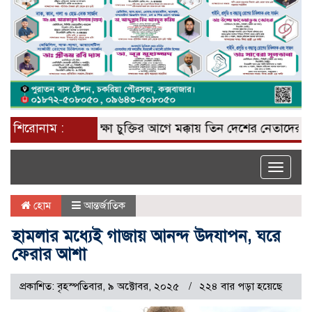
শিরোনাম :
প্রতিরক্ষা চুক্তির আগে মক্কায় তিন দেশের নেতাদের জুমার
Toggle
naviga
হোম
আন্তর্জাতিক
হামলার মধ্যেই গাজায় আনন্দ উদযাপন, ঘরে
ফেরার আশা
প্রকাশিত: বৃহস্পতিবার, ৯ অক্টোবর, ২০২৫
২২৪ বার পড়া হয়েছে