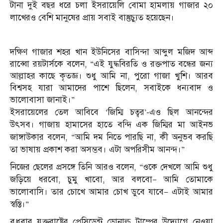
টানা দুই বছর ধরে চলা ইসরায়েলি বোমা হামলায় গাজার ২০
লাখেরও বেশি মানুষের প্রায় সবাই বাস্তুচ্যুত হয়েছেন।
দক্ষিণ গাজার শহর খান ইউনিসের বাসিন্দা আব্দুল মজিদ আব্দ
রাব্বো রয়টার্সকে বলেন, “এই যুদ্ধবিরতি ও রক্তপাত বন্ধের জন্য
আল্লাহর কাছে কৃতজ্ঞ। শুধু আমি না, পুরো গাজা খুশি। আরব
বিশ্বসহ যারা আমাদের পাশে ছিলেন, সবাইকে ধন্যবাদ ও
ভালোবাসা জানাই।”
ইসরায়েলের তেল আবিবে ‘জিম্মি চত্বর’-এও ছিল আনন্দের
উৎসব। গাজায় হামাসের হাতে বন্দি এক জিম্মির মা আইনভ
জাঙ্গাউকার বলেন, “আমি দম নিতে পারছি না, কী অনুভব করছি
তা ভাষায় প্রকাশ করা অসম্ভব। এটা অপরিসীম আনন্দ।”
নিজের ছেলের প্রসঙ্গে তিনি আরও বলেন, “ওকে দেখলে আমি শুধু
জড়িয়ে ধরবো, চুমু খাবো, আর বলবো— আমি তোমাকে
ভালোবাসি। তার চোখে আমার চোখ ডুবে যাবে— এটাই আমার
স্বস্তি।”
বুধবার যুক্তরাষ্ট্রের প্রেসিডেন্ট ডোনাল্ড ট্রাম্পের উদ্যোগে নেওয়া