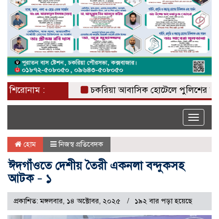
শিরোনাম :
চকরিয়া আবাসিক হোটেলে পুলিশের অভিযান ,
Toggle
naviga
হোম
নিজস্ব প্রতিবেদক
ঈদগাঁওতে দেশীয় তৈরী একনলা বন্দুকসহ
আটক – ১
প্রকাশিত: মঙ্গলবার, ১৪ অক্টোবর, ২০২৫
১৯২ বার পড়া হয়েছে