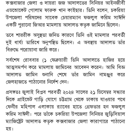
কক্সবাজার জেলা ও দায়রা জজ আদালতের সিনিয়র আইনজীবী
এডভোকেট গোলাম ফারুক খান কাইছার। তিনি বলেন, চকরিয়া
উপজেলা পরিষদের সাবেক চেয়ারম্যান ফজলুল করিম সাঈদি
একটি পুরানো জিআর মামলায় আদালত কতৃক জামিনে ছিলেন।
তবে শাররীক অসুস্থতা জনিত কারণে তিনি ওই মামলার পরবর্তী
দুই ধার্য্য তারিখে অনুপস্থিত ছিলেন। এ অবস্থায় আদালত তাঁর
বিরুদ্ধে পরোয়ানা জারি করে।
সর্বশেষ রোববার (১ ফেব্রুয়ারী তিনি আদালতে হাজির হয়ে
আত্মসমর্পণ করে মামলায় জামিনের আবেদন করেন। আমি বিজ্ঞ
আদালত জামিন শুনানি শেষে তাঁর জামিন নামঞ্জুর করে
জেলহাজতে পাঠানোর নির্দেশ দেন।
প্রসঙ্গতঃ জুলাই বিপ্লব পরবর্তী ২০২৪ সালের ২১ ডিসেম্বর সন্ধ্যার
দিকে প্রাইভেট গাড়ি যোগে চট্টগ্রাম থেকে ঢাকায় যাওয়ার পথে
ফেনীর মহিপাল এলাকায় র‌্যাবের হাতে গ্রেফতার হন ফজলুল
করিম সাঈদী। পরে তাঁকে চকরিয়া উপজেলা সিনিয়র জুড়িসিয়াল
ম্যাজিষ্ট্রেট আদালত কতৃক কক্সবাজার জেলা কারাগারে পাঠানো
হয়।