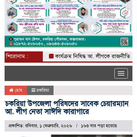
শিরোনাম :
কার্যক্রম নিষিদ্ধ আ. লীগকে রাজনীতি করার সু
Toggle
naviga
হোম
চকরিয়া
চকরিয়া উপজেলা পরিষদের সাবেক চেয়ারম্যান
আ. লীগ নেতা সাঈদি কারাগারে
প্রকাশিত: রবিবার, ১ ফেব্রুয়ারি, ২০২৬
১৬৩ বার পড়া হয়েছে