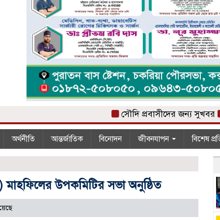
সৌ‌দি প্রবাসীদের জন্য সুখবর
কক্সব
অর্থনীতি
আন্তর্জাতিক
বিনোদন
জীবনযাপন
বিশেষ প্র
স:) মাহফিলের উপকমিটির সভা অনুষ্ঠিত
য়েছে