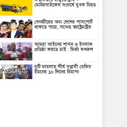
মোটরসাইকেল সংঘর্ষে যুবক নিহত
বেনজীরের অন্য দেশের পাসপোর্ট
থাকতে পারে, সন্দেহ স্বরাষ্ট্রমন্ত্রীর
আমরা আইনের শাসন ও ইনসাফ
প্রতিষ্ঠা করতে চাই : মির্জা ফখরুল
দুটি মামলায় শীর্ষ সন্ত্রাসী ডেভিড
ইমনের ১০ দিনের রিমান্ড
নাছির উদ্দিন পাটোয়ারীর বিরুদ্ধে
চকরিয়ায় বিক্ষোভ মিছিল ও
প্রতিবাদ
এআই ব্যবহার করে ফেক আইডি
থেকে মাদ্রাসা শিক্ষকের বিরুদ্ধে
মানহানিকর অপপ্রচার, থানায় জিডি