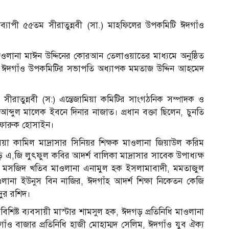
নব্যাপী ৫৫তম সীরাতুন্নবী (সা.) মাহফিলের উপকমিটি ঈদগাঁও
মাওলানা মাঈন উদ্দিনের কোরআন তেলাওয়াতের মাধ্যমে অনুষ্ঠিত
ের ঈদগাঁও উপকমিটির সভাপতি অধ্যাপক মমতাজ উদ্দিন আহমেদ
সীরাতুন্নবী (স:) এন্তেজামিয়া কমিটির সাংগঠনিক সম্পাদক ও
্দুল মালেক ইবনে দিনার নাজাত। প্রধান বক্তা ছিলেন, চুনতি
দ ফারুক হোসাইন।
মিয়া কামিল মাদ্রাসার সিনিয়র শিক্ষক মাওলানা জিয়াউল করিম
এ,জি লুৎফুল কবির আদর্শ বালিকা মাদ্রাসার সাবেক উপাধ্যক্ষ
শন মসজিদ খতিব মাওলানা এনামুল হক ইসলামাবাদী, মমতাজুল
লানা ইউনুস বিন নাজির, ঈদগাঁহ আদর্শ শিক্ষা নিকেতন কেজি
্দুর রশিদ।
িষ্ট ব্যবসায়ী মাস্টার শামসুল হক, ঈদগড় প্রতিনিধি মাওলানা
ঁও বাজার প্রতিনিধি হাজী মোহাম্মদ সেলিম, ঈদগাঁও যুব ঐক্য