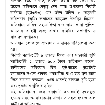
শনিবার (৩০ আগস্ট) বিকেল ৪টায় শুরু হওয়া এই
উচ্ছেদ অভিযানে নেতৃত্ব দেন লামা উপজেলা নির্বাহী
কর্মকর্তা (ইউএনও) মোঃ মঈন উদ্দিন ও সহকারী
কমিশনার (ভূমি) রুবায়েত আহমেদ উপস্থিত ছিলেন।
অভিযানে সার্বিক সহযোগিতা করে লামা থানা পুলিশ,
আনসার বাহিনী এবং বাজার কমিটির সভাপতি ও
সাধারণ সম্পাদক।
অভিযান চলাকালে ভ্রাম্যমাণ আদালত পরিচালনা করা
হয়।
নির্বাহী ম্যাজিস্ট্রেট ৯ হাজার টাকা এবং সহকারী ভূমি
ম্যাজিস্ট্রেট ১ হাজার ৯০০ টাকা জরিমানা করেন।
স্থানীয়দের অভিযোগ ছিল, ফুটপাতের পুরোটাই
হকারদের দখলে থাকায় পথচারীরা বাধ্য হয়ে মূল রাস্তা
দিয়ে চলাচল করতেন। এতে প্রায়শই যানজট সৃষ্টি হতো
এবং দুর্ঘটনার ঝুঁকি বাড়ছিল।
এই অভিযানের ফলে রাস্তাঘাট অনেকটাই দখলমুক্ত
হয়েছে এবং জনসাধারণের যাতায়াত সহজ হয়েছে বলে
স্থানীয়রা জানিয়েছেন।