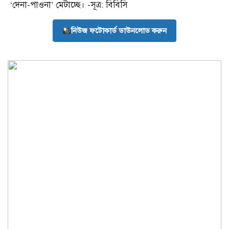
‘দেনা-পাওনা’ মেটাচ্ছে। -সূত্র: বিবিসি
নিউজ ফটোকার্ড ডাউনলোড করুন