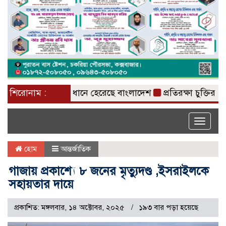
 ম্যাচে ইনিংস ব্যবধানে হেরেছে বাংলাদেশ
শিরোনাম :
প্রতিরক্ষা চুক্তির আগে 
Toggle
naviga
হোম
আন্তর্জাতিক
গাজায় প্রকাশ্যে ৮ জনের মৃত্যুদণ্ড ,ইসরাইলকে
সহায়তার দায়ে
প্রকাশিত: মঙ্গলবার, ১৪ অক্টোবর, ২০২৫
১৯৩ বার পড়া হয়েছে