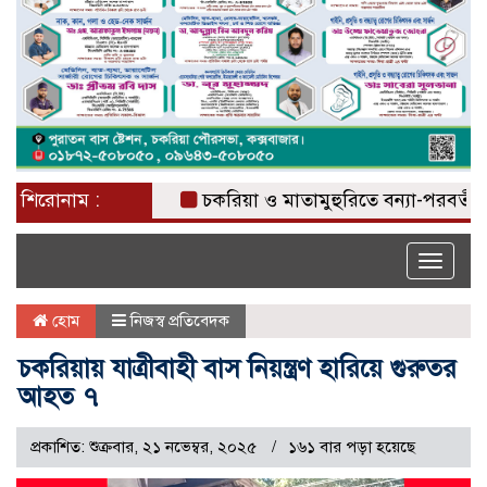
শিরোনাম :
চকরিয়া ও মাতামুহুরিতে বন্যা-পরবর্তী জনস্বাস
Toggle
naviga
হোম
নিজস্ব প্রতিবেদক
চকরিয়ায় যাত্রীবাহী বাস নিয়ন্ত্রণ হারিয়ে গুরুতর
আহত ৭
প্রকাশিত: শুক্রবার, ২১ নভেম্বর, ২০২৫
১৬১ বার পড়া হয়েছে