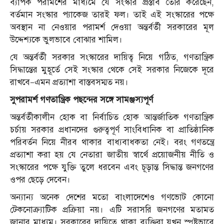
ব্যাপক পরামর্শের মাধ্যমে যে সংস্কার প্রস্তাব তৈরি করেছেন,
বর্তমান সংস্কার প্যাকেজ তারই ফল। তাই এই সংস্কারের পক্ষে
অবস্থান না নেওয়ার পরামর্শ দেওয়া অন্তর্বর্তী সরকারের মূল
উদ্দেশ্যকে ভুলভাবে বোঝার শামিল।
যে অন্তর্বর্তী সরকার সংস্কারের দায়িত্ব নিয়ে গঠিত, গণতান্ত্রিক
সিদ্ধান্তের মুহূর্তে সেই সংস্কার থেকে সেই সরকার নিজেকে দূরে
রাখবে—এমন প্রত্যাশা বাস্তবসম্মত নয়।
সুপরামর্শ গণতান্ত্রিক পছন্দের সঙ্গে সামঞ্জস্যপূর্ণ
অন্তর্বর্তীকালীন হোক বা নির্বাচিত হোক আন্তর্জাতিক গণতান্ত্রিক
চর্চায় সরকার প্রধানদের গুরুত্বপূর্ণ সাংবিধানিক বা প্রাতিষ্ঠানিক
পরিবর্তন নিয়ে নীরব থাকার বাধ্যবাধকতা নেই। বরং গণতন্ত্রে
প্রত্যাশা করা হয় যে নেতারা জাতীয় স্বার্থে প্রয়োজনীয় নীতি ও
সংস্কারের পক্ষে যুক্তি তুলে ধরবেন এবং চূড়ান্ত সিদ্ধান্ত জনগণের
ওপর ছেড়ে দেবেন।
অন্যান্য অনেক দেশের মতো বাংলাদেশেও গণভোট কোনো
টেকনোক্র্যাটিক প্রক্রিয়া নয়। এটি সরাসরি জনগণের মতামত
জানার মাধ্যম। সরকারের দায়িত্বে থাকা ব্যক্তিরা যখন স্পষ্টভাবে