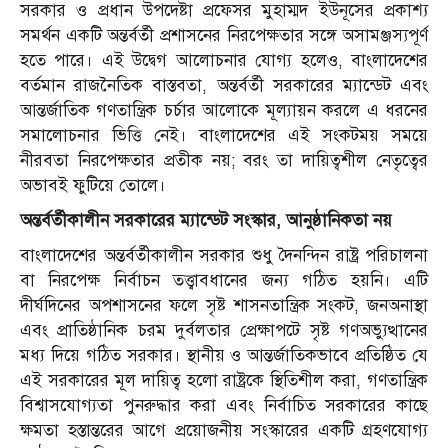
সরকার ও প্রধান উপদেষ্টা প্রফেসর মুহাম্মদ ইউনূসের প্রকাশ্য
সমর্থন একটি অন্তর্বর্তী প্রশাসনের নিরপেক্ষতার সঙ্গে অসামঞ্জস্যপূর্ণ
হতে পারে। এই উদ্বেগ আলোচনার যোগ্য হলেও, বাংলাদেশের
বর্তমান রাজনৈতিক বাস্তবতা, অন্তর্বর্তী সরকারের ম্যান্ডেট এবং
আন্তর্জাতিক গণতান্ত্রিক চর্চার আলোকে মূল্যায়ন করলে এ ধরনের
সমালোচনার ভিত্তি নেই। বাংলাদেশের এই সংকটময় সময়ে
নীরবতা নিরপেক্ষতার প্রতীক নয়; বরং তা দায়িত্বশীল নেতৃত্বের
অভাবই ফুটিয়ে তোলে।
অন্তর্বর্তীকালীন সরকারের ম্যান্ডেট সংস্কার, আনুষ্ঠানিকতা নয়
বাংলাদেশের অন্তর্বর্তীকালীন সরকার শুধু দৈনন্দিন রাষ্ট্র পরিচালনা
বা নিরপেক্ষ নির্বাচন তত্ত্বাবধানের জন্য গঠিত হয়নি। এটি
দীর্ঘদিনের অপশাসনের ফলে সৃষ্ট শাসনতান্ত্রিক সংকট, জনঅনাস্থা
এবং প্রাতিষ্ঠানিক চরম দুর্বলতার প্রেক্ষাপটে সৃষ্ট গণঅভ্যুত্থানের
মধ্য দিয়ে গঠিত সরকার। স্থানীয় ও আন্তর্জাতিকভাবে প্রতিষ্ঠিত যে
এই সরকারের মূল দায়িত্ব হলো রাষ্ট্রকে স্থিতিশীল করা, গণতান্ত্রিক
বিশ্বাসযোগ্যতা পুনরুদ্ধার করা এবং নির্বাচিত সরকারের কাছে
ক্ষমতা হস্তান্তরের আগে প্রয়োজনীয় সংস্কারের একটি গ্রহণযোগ্য