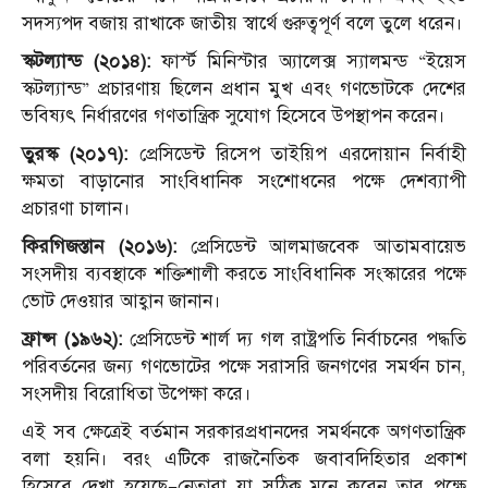
সদস্যপদ বজায় রাখাকে জাতীয় স্বার্থে গুরুত্বপূর্ণ বলে তুলে ধরেন।
স্কটল্যান্ড (২০১৪):
ফার্স্ট মিনিস্টার অ্যালেক্স স্যালমন্ড “ইয়েস
স্কটল্যান্ড” প্রচারণায় ছিলেন প্রধান মুখ এবং গণভোটকে দেশের
ভবিষ্যৎ নির্ধারণের গণতান্ত্রিক সুযোগ হিসেবে উপস্থাপন করেন।
তুরস্ক (২০১৭):
প্রেসিডেন্ট রিসেপ তাইয়িপ এরদোয়ান নির্বাহী
ক্ষমতা বাড়ানোর সাংবিধানিক সংশোধনের পক্ষে দেশব্যাপী
প্রচারণা চালান।
কিরগিজস্তান (২০১৬):
প্রেসিডেন্ট আলমাজবেক আতামবায়েভ
সংসদীয় ব্যবস্থাকে শক্তিশালী করতে সাংবিধানিক সংস্কারের পক্ষে
ভোট দেওয়ার আহ্বান জানান।
ফ্রান্স (১৯৬২):
প্রেসিডেন্ট শার্ল দ্য গল রাষ্ট্রপতি নির্বাচনের পদ্ধতি
পরিবর্তনের জন্য গণভোটের পক্ষে সরাসরি জনগণের সমর্থন চান,
সংসদীয় বিরোধিতা উপেক্ষা করে।
এই সব ক্ষেত্রেই বর্তমান সরকারপ্রধানদের সমর্থনকে অগণতান্ত্রিক
বলা হয়নি। বরং এটিকে রাজনৈতিক জবাবদিহিতার প্রকাশ
হিসেবে দেখা হয়েছে—নেতারা যা সঠিক মনে করেন তার পক্ষে