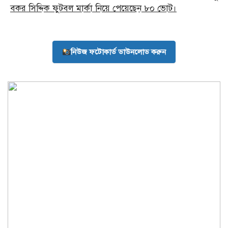
বকর সিদ্দিক ফুটবল মার্কা নিয়ে পেয়েছেন ৮০ ভোট।
নিউজ ফটোকার্ড ডাউনলোড করুন