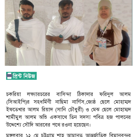
চকরিয়া লক্ষ্যারচরের বাসিন্দা ঠিকাদার ফরিদুল আলম
(সিআইপি)র সহধর্মিণী নাছিমা নার্গিস,জ্যেষ্ঠ ছেলে মোহাম্মদ
ইফতেখার আলম রিয়াদ (সানি চৌধুরী) ও মেঝ ছেলে মোহাম্মদ
শামীমুল আলম অভি একসাথে তিন সদস্য পবিত্র হজ পালনের
উদ্দেশ্যে সৌদি আরবের পথে রওনা হয়েছেন।
মঙ্গলবার ১২ মে চট্টগ্রাম শাহ আমানত আন্তর্জাতিক বিমানবন্দর