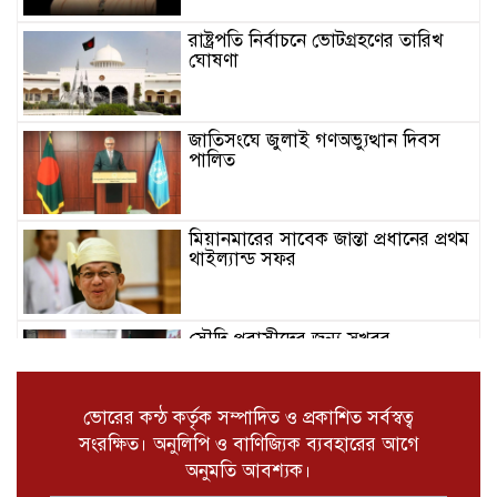
রাষ্ট্রপতি নির্বাচনে ভোটগ্রহণের তারিখ
ঘোষণা
জাতিসংঘে জুলাই গণঅভ্যুত্থান দিবস
পালিত
মিয়ানমারের সাবেক জান্তা প্রধানের প্রথম
থাইল্যান্ড সফর
সৌ‌দি প্রবাসীদের জন্য সুখবর
ভোরের কন্ঠ কর্তৃক সম্পাদিত ও প্রকাশিত সর্বস্বত্ব
কক্সবাজার রামুতে ট্রাক – মোটরসাইকেল
সংরক্ষিত। অনুলিপি ও বাণিজ্যিক ব্যবহারের আগে
সংঘর্ষে যুবক নিহত
অনুমতি আবশ্যক।