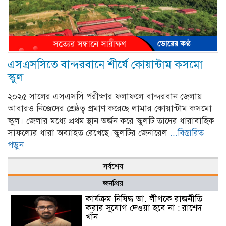
এসএসসিতে বান্দরবানে শীর্ষে কোয়ান্টাম কসমো
স্কুল
২০২৫ সালের এসএসসি পরীক্ষার ফলাফলে বান্দরবান জেলায়
আবারও নিজেদের শ্রেষ্ঠত্ব প্রমাণ করেছে লামার কোয়ান্টাম কসমো
স্কুল। জেলার মধ্যে প্রথম স্থান অর্জন করে স্কুলটি তাদের ধারাবাহিক
সাফল্যের ধারা অব্যাহত রেখেছে।স্কুলটির জেনারেল
...বিস্তারিত
পড়ুন
সর্বশেষ
জনপ্রিয়
কার্যক্রম নিষিদ্ধ আ. লীগকে রাজনীতি
করার সুযোগ দেওয়া হবে না : রাশেদ
খাঁন