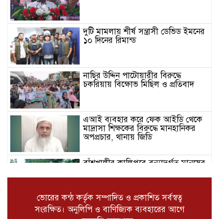
দুটি মামলায় শীর্ষ সন্ত্রাসী ডেভিড ইমনের
১০ দিনের রিমান্ড
নাছির উদ্দিন পাটোয়ারীর বিরুদ্ধে
চকরিয়ায় বিক্ষোভ মিছিল ও প্রতিবাদ
এআই ব্যবহার করে ফেক আইডি থেকে
মাদ্রাসা শিক্ষকের বিরুদ্ধে মানহানিকর
অপপ্রচার, থানায় জিডি
বাঁশখালীর কালিপুরে বন্যাদুর্গত মানুষের
মাঝে পার্কভিউ হসপিটালের ঢেউটিন
বিতরণ
ভোরের কন্ঠ কর্তৃক সম্পাদিত ও প্রকাশিত সর্বস্বত্ব
রামুতে অস্ত্র ও গুলিসহ যুবক গ্রেপ্তার,
সংরক্ষিত। অনুলিপি ও বাণিজ্যিক ব্যবহারের আগে
বিদেশি পিস্তল উদ্ধার