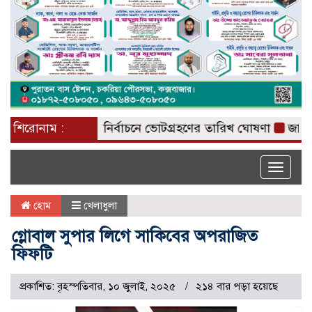
শিরোনাম :
রাষ্ট্রপতি নির্বাচনে ভোটগ্রহণের তারিখ ঘোষণা
জাতিসংঘে জ
Toggle
naviga
হোম
খেলাধুলা
গ্লোবাল সুপার লিগে সাকিবের অপরাজিত
ফিফটি
প্রকাশিত: বৃহস্পতিবার, ১০ জুলাই, ২০২৫
২১৪ বার পড়া হয়েছে