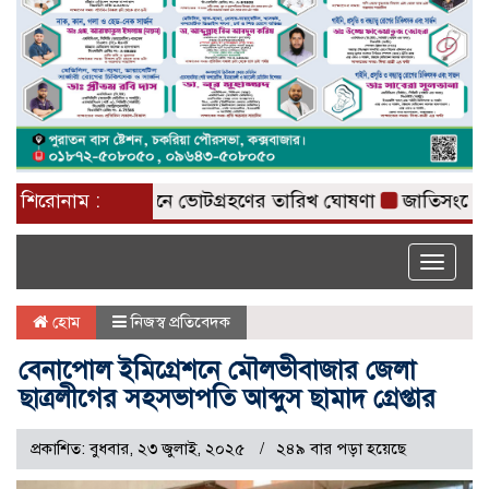
রাষ্ট্রপতি নির্বাচনে ভোটগ্রহণের তারিখ ঘোষণা
শিরোনাম :
জাতিসংঘে জুলাই গ
Toggle
naviga
হোম
নিজস্ব প্রতিবেদক
বেনাপোল ইমিগ্রেশনে মৌলভীবাজার জেলা
ছাত্রলীগের সহসভাপতি আব্দুস ছামাদ গ্রেপ্তার
প্রকাশিত: বুধবার, ২৩ জুলাই, ২০২৫
২৪৯ বার পড়া হয়েছে