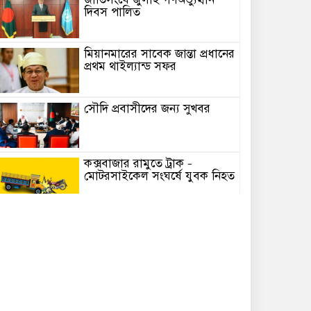
দিবস পালিত
মিয়ানমারের সাবেক জান্তা প্রধানের
প্রথম থাইল্যান্ড সফর
সৌ‌দি প্রবাসীদের জন্য সুখবর
কক্সবাজার রামুতে ট্রাক –
মোটরসাইকেল সংঘর্ষে যুবক নিহত
বেনজীরের অন্য দেশের পাসপোর্ট
থাকতে পারে, সন্দেহ স্বরাষ্ট্রমন্ত্রীর
আমরা আইনের শাসন ও ইনসাফ
প্রতিষ্ঠা করতে চাই : মির্জা ফখরুল