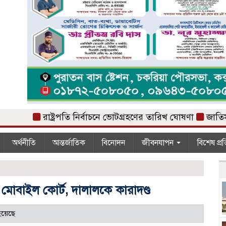
রাষ্ট্রপতি নির্বাচনে ভোটগ্রহণের তারিখ ঘোষণা
জাতিসংঘে জু
অর্থনীতি
আন্তর্জাতিক
বিনোদন
জীবনযাপন
বিশেষ প্র
 মোবাইল কোর্ট, দালালকে কারাদণ্ড
হয়েছে