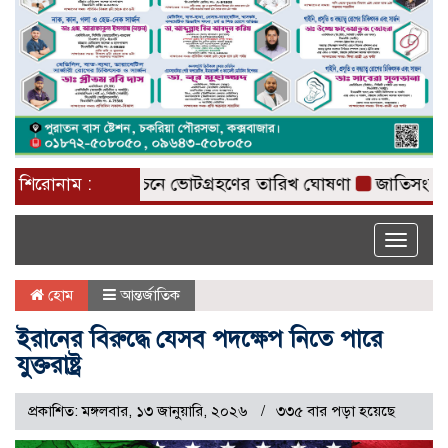
রাষ্ট্রপতি নির্বাচনে ভোটগ্রহণের তারিখ ঘোষণা
শিরোনাম :
জাতিসংঘে জুলাই 
Toggle
naviga
হোম
আন্তর্জাতিক
ইরানের বিরুদ্ধে যেসব পদক্ষেপ নিতে পারে
যুক্তরাষ্ট্র
প্রকাশিত: মঙ্গলবার, ১৩ জানুয়ারি, ২০২৬
৩৩৫ বার পড়া হয়েছে