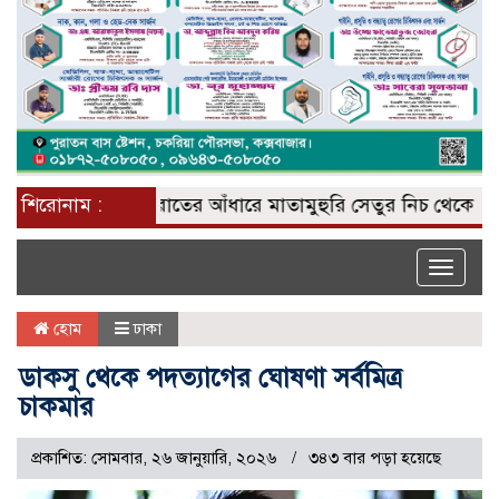
শিরোনাম :
রাতের আঁধারে মাতামুহুরি সেতুর নিচ থেকে অবৈধ বা
Toggle
naviga
হোম
ঢাকা
ডাকসু থেকে পদত্যাগের ঘোষণা সর্বমিত্র
চাকমার
প্রকাশিত: সোমবার, ২৬ জানুয়ারি, ২০২৬
৩৪৩ বার পড়া হয়েছে