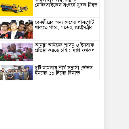
মোটরসাইকেল সংঘর্ষে যুবক নিহত
বেনজীরের অন্য দেশের পাসপোর্ট
থাকতে পারে, সন্দেহ স্বরাষ্ট্রমন্ত্রীর
আমরা আইনের শাসন ও ইনসাফ
প্রতিষ্ঠা করতে চাই : মির্জা ফখরুল
দুটি মামলায় শীর্ষ সন্ত্রাসী ডেভিড
ইমনের ১০ দিনের রিমান্ড
নাছির উদ্দিন পাটোয়ারীর বিরুদ্ধে
চকরিয়ায় বিক্ষোভ মিছিল ও
প্রতিবাদ
এআই ব্যবহার করে ফেক আইডি
থেকে মাদ্রাসা শিক্ষকের বিরুদ্ধে
মানহানিকর অপপ্রচার, থানায় জিডি