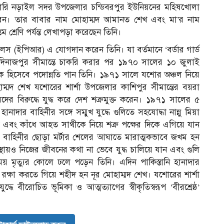
্রুয়ারি নড়াইল সদর উপজেলার চন্ডিবরপুর ইউনিয়নের মহিষখোলা
ণ করেন। তার বাবার নাম মোহাম্মদ আমানত শেখ এবং মা’র নাম
তম শ্রেণি পর্যন্ত লেখাপড়া করেছেন তিনি।
েলস (ইপিআর) এ যোগদান করেন তিনি। যা বর্তমানে ‘বর্ডার গার্ড
ন দিনাজপুর সীমান্তে চাকরি করার পর ১৯৭০ সালের ১০ জুলাই
য়েক হিসেবে পদোন্নতি পান তিনি। ১৯৭১ সালে যশোর অঞ্চল নিয়ে
মোহাম্মদ শেখ যশোরের শার্শা উপজেলার কাশিপুর সীমান্তের বয়রা
দারদের বিরুদ্ধে যুদ্ধ করে দেশ শত্রুমুক্ত করেন। ১৯৭১ সালের ৫
নাদার বাহিনীর সঙ্গে সম্মুখ যুদ্ধে গুলিতে সহযোদ্ধা নান্নু মিয়া
এবং কাঁধে আহত সাথীকে নিয়ে শত্রু পক্ষের দিকে এগিয়ে যান
র বাহিনীর ছোড়া মর্টার শেলের আঘাতে মারাত্মকভাবে জখম হন
বস্থায়ও নিজের জীবনের কথা না ভেবে যুদ্ধ চালিয়ে যান এবং গুলি
 মৃত্যুর কোলে ঢলে পড়েন তিনি। এদিন পাকিস্তানি হানাদার
র রক্ষা করতে গিয়ে শহীদ হন নূর মোহাম্মদ শেখ। যশোরের শার্শা
ে বীরোচিত ভূমিকা ও আত্মত্যাগের স্বীকৃতিস্বরূপ ‘বীরশ্রেষ্ঠ’