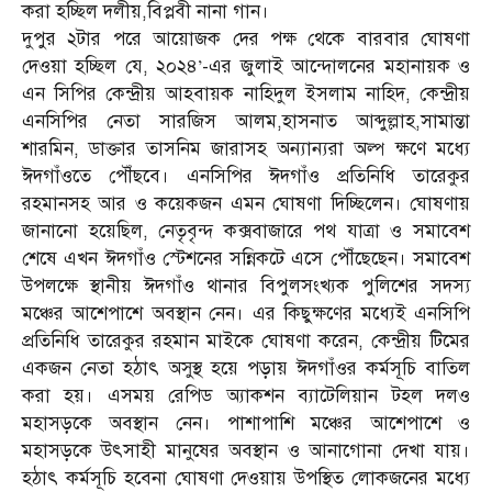
করা হচ্ছিল দলীয়,বিপ্লবী নানা গান।
দুপুর ২টার পরে আয়োজক দের পক্ষ থেকে বারবার ঘোষণা
দেওয়া হচ্ছিল যে, ২০২৪’-এর জুলাই আন্দোলনের মহানায়ক ও
এন সিপির কেন্দ্রীয় আহবায়ক নাহিদুল ইসলাম নাহিদ, কেন্দ্রীয়
এনসিপির নেতা সারজিস আলম,হাসনাত আব্দুল্লাহ,সামান্তা
শারমিন, ডাক্তার তাসনিম জারাসহ অন্যান্যরা অল্প ক্ষণে মধ্যে
ঈদগাঁওতে পৌঁছবে। এনসিপির ঈদগাঁও প্রতিনিধি তারেকুর
রহমানসহ আর ও কয়েকজন এমন ঘোষণা দিচ্ছিলেন। ঘোষণায়
জানানো হয়েছিল, নেতৃবৃন্দ কক্সবাজারে পথ যাত্রা ও সমাবেশ
শেষে এখন ঈদগাঁও স্টেশনের সন্নিকটে এসে পৌঁছেছেন। সমাবেশ
উপলক্ষে স্থানীয় ঈদগাঁও থানার বিপুলসংখ্যক পুলিশের সদস্য
মঞ্চের আশেপাশে অবস্থান নেন। এর কিছুক্ষণের মধ্যেই এনসিপি
প্রতিনিধি তারেকুর রহমান মাইকে ঘোষণা করেন, কেন্দ্রীয় টিমের
একজন নেতা হঠাৎ অসুস্থ হয়ে পড়ায় ঈদগাঁওর কর্মসূচি বাতিল
করা হয়। এসময় রেপিড অ্যাকশন ব্যাটেলিয়ান টহল দলও
মহাসড়কে অবস্থান নেন। পাশাপাশি মঞ্চের আশেপাশে ও
মহাসড়কে উৎসাহী মানুষের অবস্থান ও আনাগোনা দেখা যায়।
হঠাৎ কর্মসূচি হবেনা ঘোষণা দেওয়ায় উপস্থিত লোকজনের মধ্যে