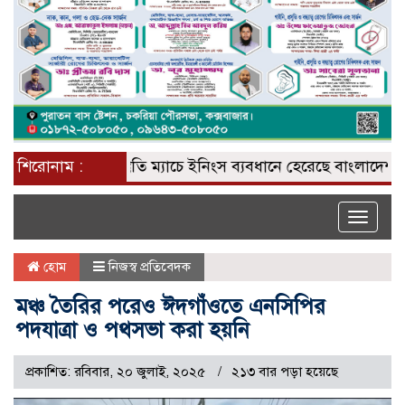
শিরোনাম :
প্রস্তুতি ম্যাচে ইনিংস ব্যবধানে হেরেছে বাংলাদেশ
প্রত
Toggle
naviga
হোম
নিজস্ব প্রতিবেদক
মঞ্চ তৈরির পরেও ঈদগাঁওতে এনসিপির
পদযাত্রা ও পথসভা করা হয়নি
প্রকাশিত: রবিবার, ২০ জুলাই, ২০২৫
২১৩ বার পড়া হয়েছে