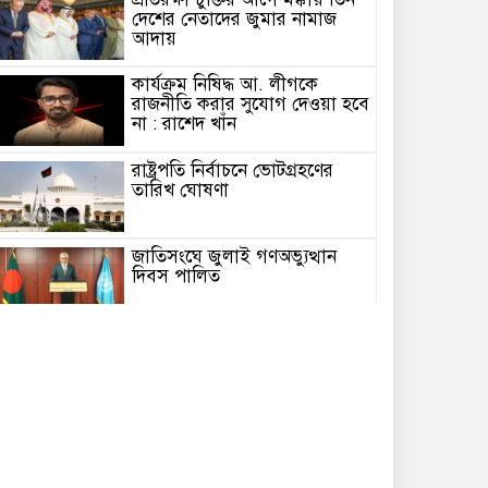
দেশের নেতাদের জুমার নামাজ
আদায়
কার্যক্রম নিষিদ্ধ আ. লীগকে
রাজনীতি করার সুযোগ দেওয়া হবে
না : রাশেদ খাঁন
রাষ্ট্রপতি নির্বাচনে ভোটগ্রহণের
তারিখ ঘোষণা
জাতিসংঘে জুলাই গণঅভ্যুত্থান
দিবস পালিত
মিয়ানমারের সাবেক জান্তা প্রধানের
প্রথম থাইল্যান্ড সফর
সৌ‌দি প্রবাসীদের জন্য সুখবর