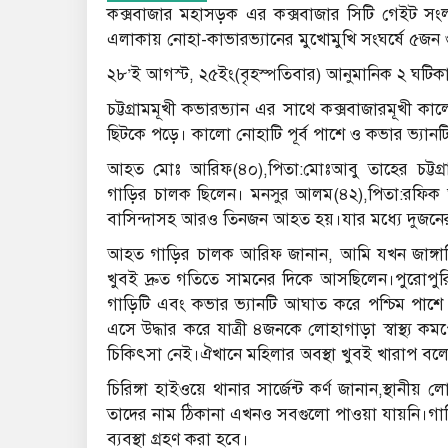
কক্সবাজার মহাসড়ক এর কক্সবাজার সিটি গেইট সংলগ
এলাকায় নোহা-কাভারভ্যানের মুখোমুখি সংঘর্ষে ৫জ
২৮’ই আগস্ট, ২৫ইং(বৃহস্পতিবার) আনুমানিক ২ ঘটিক
চট্টগ্রামমূখী কভারভ্যান এর সাথে কক্সবাজারমূখী ক
ছিটকে পড়ে। কালো নোহাটি পূর্ব পাশে ও কভার ভ্যানট
আহত মোঃ আরিফ(৪০),পিতা:মোঃআবু তাহের চট্টগ্র
গাড়ির চালক ছিলেন। মনসুর আলম(৪২),পিতা:রফিক
বাসিন্দাসহ আরও তিনজন আহত হয়।যার মধ্যে দুজনের
আহত গাড়ির চালক আরিফ জানান, আমি যখন জাঙ্গাল
খুবই দ্রুত গতিতে সামনের দিকে আসছিলেন।পুরোপুরি র
গাড়িটি এবং কভার ভ্যানটি আঘাত করে পশ্চিম পাশে 
এসে উদ্ধার করে যাত্রী ৪জনকে লোহাগাড়া স্বাস্থ্য কমপ
চিকিৎসা নেই।ঐখানে মহিলার অবস্থা খুবই খারাপ বলে
চিরিঙ্গা হাইওয়ে থানার সার্জেন্ট কর্ণ জানান,স্থান
তাদের নাম ঠিকানা এখনও সবগুলো পাওয়া যায়নি।গাড়িগু
ব্যবস্থা গ্রহণ করা হবে।