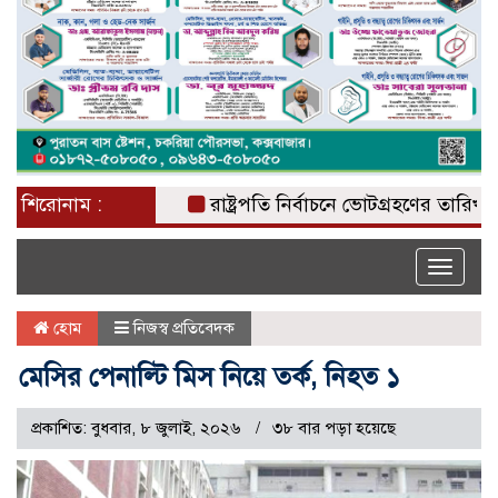
শিরোনাম :
রাষ্ট্রপতি নির্বাচনে ভোটগ্রহণের তারিখ ঘোষণা
Toggle
naviga
হোম
নিজস্ব প্রতিবেদক
মেসির পেনাল্টি মিস নিয়ে তর্ক, নিহত ১
প্রকাশিত: বুধবার, ৮ জুলাই, ২০২৬
৩৮ বার পড়া হয়েছে