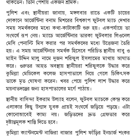
থাকতেন। তিনি পেশায় একজন শ্রমিক।
পুলিশ এবং স্থানীয়রা জানায়, মঙ্গলবার রাতে একটি চায়ের
দোকানে আর্জেন্টিনা বনাম মিশরের বিশ্বকাপ ফুটবল ম্যাচ দেখার
সময় সমর্থকদের মধ্যে কথা-কাটাকাটি শুরু হয়। একপর্যায়ে তা
সংঘর্ষে রূপ নেয়। ম্যাচে আর্জেন্টিনার তারকা ফুটবলার লিওনেল
মেসি পেনাল্টি মিস করার পর সমর্থকদের মধ্যে উত্তেজনা তৈরি
হয়। এ সময় আর্জেন্টিনার সমর্থক হিসেবে পরিচিত স্থানীয় বাবু ও
মাইন উদ্দিন মালু নামে দুজন শরিফুল ইসলামের মাথায় আঘাত
করে। গুরুতর আহত অবস্থায় স্থানীয়রা শরিফুলকে উদ্ধার করে
কুমিল্লা মেডিকেল কলেজ হাসপাতালে নিয়ে গেলে চিকিৎসক
তাকে মৃত ঘোষণা করেন। খবর পেয়ে পুলিশ লাশ উদ্ধার করে
ময়নাতদন্তের জন্য হাসপাতালের মর্গে পাঠায়।
স্থানীয় বাসিন্দা ইকরাম উল্যাহ বলেন, ফুটবল ম্যাচকে কেন্দ্র করে
এলাকার কিছু উন্মাদ যুবক প্রায়ই সংঘর্ষে জড়িয়ে পড়ছে। এটা
কোনোভাবেই কাম্য নয়। জড়িতদের দ্রুত গ্রেফতার করে
দৃষ্টান্তমূলক শাস্তি দিতে হবে।
কুমিল্লা ক্যান্টনমেন্ট নাজিরা বাজার পুলিশ ফাঁড়ির ইনচার্জ শংকর