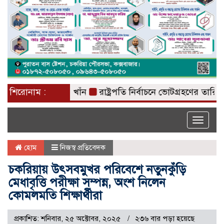
হবে না : রাশেদ খাঁন
শিরোনাম :
রাষ্ট্রপতি নির্বাচনে ভোটগ্রহণের তারিখ ঘোষ
Toggle
naviga
হোম
নিজস্ব প্রতিবেদক
চকরিয়ায় উৎসবমুখর পরিবেশে নতুনকুঁড়ি
মেধাবৃত্তি পরীক্ষা সম্পন্ন, অংশ নিলেন
কোমলমতি শিক্ষার্থীরা
প্রকাশিত: শনিবার, ২৫ অক্টোবর, ২০২৫
২৩৬ বার পড়া হয়েছে