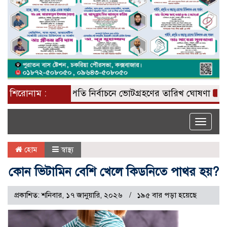
শিরোনাম :
রাষ্ট্রপতি নির্বাচনে ভোটগ্রহণের তারিখ ঘোষণা
জাতিসং
Toggle
naviga
হোম
স্বাস্থ্য
কোন ভিটামিন বেশি খেলে কিডনিতে পাথর হয়?
প্রকাশিত: শনিবার, ১৭ জানুয়ারি, ২০২৬
১৯৫ বার পড়া হয়েছে