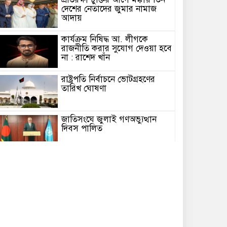
দেশের নেতাদের জুমার নামাজ
আদায়
কার্যক্রম নিষিদ্ধ আ. লীগকে
রাজনীতি করার সুযোগ দেওয়া হবে
না : রাশেদ খাঁন
রাষ্ট্রপতি নির্বাচনে ভোটগ্রহণের
তারিখ ঘোষণা
জাতিসংঘে জুলাই গণঅভ্যুত্থান
দিবস পালিত
মিয়ানমারের সাবেক জান্তা প্রধানের
প্রথম থাইল্যান্ড সফর
সৌ‌দি প্রবাসীদের জন্য সুখবর