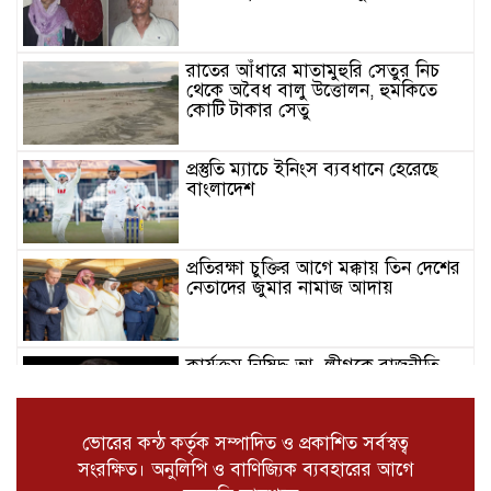
রাতের আঁধারে মাতামুহুরি সেতুর নিচ
থেকে অবৈধ বালু উত্তোলন, হুমকিতে
কোটি টাকার সেতু
প্রস্তুতি ম্যাচে ইনিংস ব্যবধানে হেরেছে
বাংলাদেশ
প্রতিরক্ষা চুক্তির আগে মক্কায় তিন দেশের
নেতাদের জুমার নামাজ আদায়
কার্যক্রম নিষিদ্ধ আ. লীগকে রাজনীতি
করার সুযোগ দেওয়া হবে না : রাশেদ
খাঁন
ভোরের কন্ঠ কর্তৃক সম্পাদিত ও প্রকাশিত সর্বস্বত্ব
রাষ্ট্রপতি নির্বাচনে ভোটগ্রহণের তারিখ
সংরক্ষিত। অনুলিপি ও বাণিজ্যিক ব্যবহারের আগে
ঘোষণা