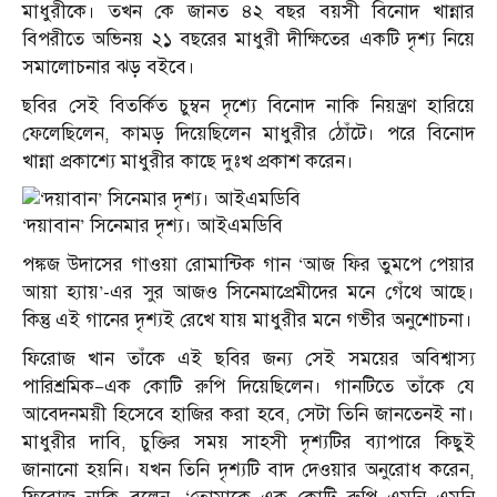
মাধুরীকে। তখন কে জানত ৪২ বছর বয়সী বিনোদ খান্নার
বিপরীতে অভিনয় ২১ বছরের মাধুরী দীক্ষিতের একটি দৃশ্য নিয়ে
সমালোচনার ঝড় বইবে।
ছবির সেই বিতর্কিত চুম্বন দৃশ্যে বিনোদ নাকি নিয়ন্ত্রণ হারিয়ে
ফেলেছিলেন, কামড় দিয়েছিলেন মাধুরীর ঠোঁটে। পরে বিনোদ
খান্না প্রকাশ্যে মাধুরীর কাছে দুঃখ প্রকাশ করেন।
‘দয়াবান’ সিনেমার দৃশ্য। আইএমডিবি
পঙ্কজ উদাসের গাওয়া রোমান্টিক গান ‘আজ ফির তুমপে পেয়ার
আয়া হ্যায়’-এর সুর আজও সিনেমাপ্রেমীদের মনে গেঁথে আছে।
কিন্তু এই গানের দৃশ্যই রেখে যায় মাধুরীর মনে গভীর অনুশোচনা।
ফিরোজ খান তাঁকে এই ছবির জন্য সেই সময়ের অবিশ্বাস্য
পারিশ্রমিক—এক কোটি রুপি দিয়েছিলেন। গানটিতে তাঁকে যে
আবেদনময়ী হিসেবে হাজির করা হবে, সেটা তিনি জানতেনই না।
মাধুরীর দাবি, চুক্তির সময় সাহসী দৃশ্যটির ব্যাপারে কিছুই
জানানো হয়নি। যখন তিনি দৃশ্যটি বাদ দেওয়ার অনুরোধ করেন,