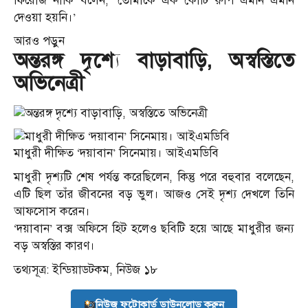
ফিরোজ নাকি বলেন, ‘তোমাকে এক কোটি রুপি এমনি এমনি
দেওয়া হয়নি।’
আরও পড়ুন
অন্তরঙ্গ দৃশ্যে বাড়াবাড়ি, অস্বস্তিতে
অভিনেত্রী
মাধুরী দীক্ষিত ‘দয়াবান’ সিনেমায়। আইএমডিবি
মাধুরী দৃশ্যটি শেষ পর্যন্ত করেছিলেন, কিন্তু পরে বহুবার বলেছেন,
এটি ছিল তাঁর জীবনের বড় ভুল। আজও সেই দৃশ্য দেখলে তিনি
আফসোস করেন।
‘দয়াবান’ বক্স অফিসে হিট হলেও ছবিটি হয়ে আছে মাধুরীর জন্য
বড় অস্বস্তির কারণ।
তথ্যসূত্র: ইন্ডিয়াডটকম, নিউজ ১৮
নিউজ ফটোকার্ড ডাউনলোড করুন