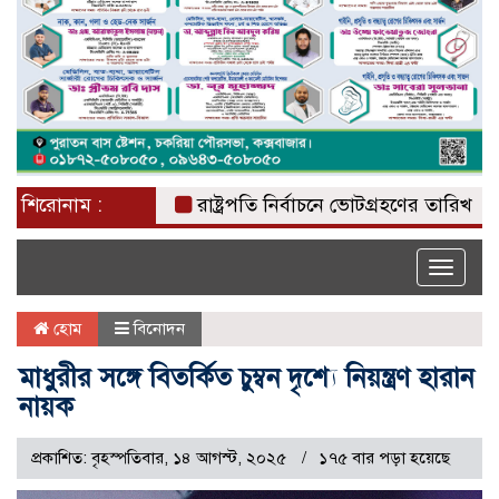
শিরোনাম :
রাষ্ট্রপতি নির্বাচনে ভোটগ্রহণের তারিখ ঘোষণা
Toggle
naviga
হোম
বিনোদন
মাধুরীর সঙ্গে বিতর্কিত চুম্বন দৃশ্যে নিয়ন্ত্রণ হারান
নায়ক
প্রকাশিত: বৃহস্পতিবার, ১৪ আগস্ট, ২০২৫
১৭৫ বার পড়া হয়েছে