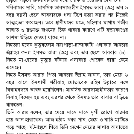
ছড়িয়ে পড়লে জনসাধারণের মধ্যে শোক ও উত্তেজনা দেখা দেয়।
পরিবারের দাবি, মানসিক ভারসাম্যহীন ইসমত আরা (৩২) তার ৬
বছর বয়সী ছেলে আবরারকে গলা টিপে হত্যা করার পর নিজেই
আত্মহত্যা করেছেন। তবে স্থানীয়দের মতে, মহিলার মাথায় গভীর
আঘাত ও রক্তাক্ত জখমের চিহ্ন থাকার কারণে এটি হত্যাকাণ্ডের
আশঙ্কা উড়িয়ে দেওয়া যাচ্ছে না।
নিহতরা হলেন কুতুবজোম নয়াপাড়া-চান্দাকাটা এলাকার আনচার
উল্লাহর কন্যা ইসমত আরা (৩২) এবং তার ছেলে আবরার (৬)।
নিহত মা-ছেলের মৃত্যুর ঘটনায় এলাকায় শোকের ছায়া নেমে
এসেছে।
নিহত ইসমত আরার পিতা আনচার উল্লাহ জানান, তার মেয়ে ৬
বছর আগে ইসলামী শরীয়াহ মোতাবেক রহিম উল্লাহর সঙ্গে
বিবাহবন্ধনে আবদ্ধ হয়েছিলেন। মানসিক ভারসাম্যহীনতার কারণে
বিবাহ বিচ্ছেদ হয় এবং এরপর থেকে ইসমত তার বাবার বাড়িতে
থাকতেন।
তিনি আরও বলেন, তার মেয়ে মাঝে মাঝে মৃগী রোগে আক্রান্ত
হয়ে জ্ঞান হারাতেন। আজ হঠাৎ খবর পান, মেয়ে ও নাতি মাটিতে
পড়ে আছে। ঘটনাস্থলে গিয়ে তিনি দেখেন মেয়ের মাথায় আঘাতের