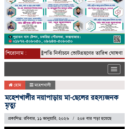
শিরোনাম :
রাষ্ট্রপতি নির্বাচনে ভোটগ্রহণের তারিখ ঘোষণা
জাতিস
Toggle
naviga
হোম
মহেশখালী
মহেশখালীর নয়াপাড়ায় মা-ছেলের রহস্যজনক
মৃত্যু
প্রকাশিত: রবিবার, ১১ জানুয়ারি, ২০২৬
২০৪ বার পড়া হয়েছে