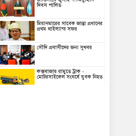
দিবস পালিত
মিয়ানমারের সাবেক জান্তা প্রধানের
প্রথম থাইল্যান্ড সফর
সৌ‌দি প্রবাসীদের জন্য সুখবর
কক্সবাজার রামুতে ট্রাক –
মোটরসাইকেল সংঘর্ষে যুবক নিহত
বেনজীরের অন্য দেশের পাসপোর্ট
থাকতে পারে, সন্দেহ স্বরাষ্ট্রমন্ত্রীর
আমরা আইনের শাসন ও ইনসাফ
প্রতিষ্ঠা করতে চাই : মির্জা ফখরুল