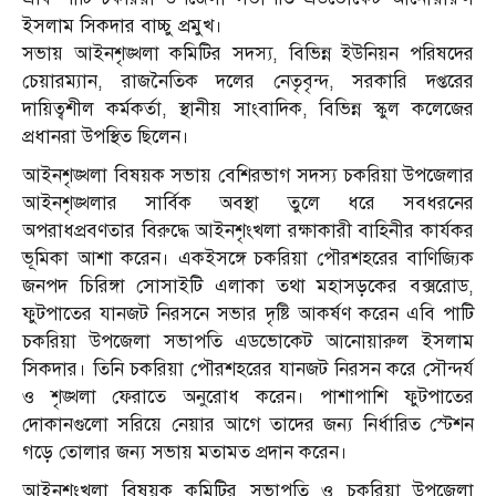
ইসলাম সিকদার বাচ্চু প্রমুখ।
সভায় আইনশৃঙ্খলা কমিটির সদস্য, বিভিন্ন ইউনিয়ন পরিষদের
চেয়ারম্যান, রাজনৈতিক দলের নেতৃবৃন্দ, সরকারি দপ্তরের
দায়িত্বশীল কর্মকর্তা, স্থানীয় সাংবাদিক, বিভিন্ন স্কুল কলেজের
প্রধানরা উপস্থিত ছিলেন।
আইনশৃঙ্খলা বিষয়ক সভায় বেশিরভাগ সদস্য চকরিয়া উপজেলার
আইনশৃঙ্খলার সার্বিক অবস্থা তুলে ধরে সবধরনের
অপরাধপ্রবণতার বিরুদ্ধে আইনশৃংখলা রক্ষাকারী বাহিনীর কার্যকর
ভূমিকা আশা করেন। একইসঙ্গে চকরিয়া পৌরশহরের বাণিজ্যিক
জনপদ চিরিঙ্গা সোসাইটি এলাকা তথা মহাসড়কের বক্সরোড,
ফুটপাতের যানজট নিরসনে সভার দৃষ্টি আকর্ষণ করেন এবি পাটি
চকরিয়া উপজেলা সভাপতি এডভোকেট আনোয়ারুল ইসলাম
সিকদার। তিনি চকরিয়া পৌরশহরের যানজট নিরসন করে সৌন্দর্য
ও শৃঙ্খলা ফেরাতে অনুরোধ করেন। পাশাপাশি ফুটপাতের
দোকানগুলো সরিয়ে নেয়ার আগে তাদের জন্য নির্ধারিত স্টেশন
গড়ে তোলার জন্য সভায় মতামত প্রদান করেন।
আইনশৃংখলা বিষয়ক কমিটির সভাপতি ও চকরিয়া উপজেলা