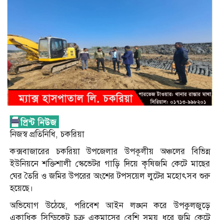
নিজস্ব প্রতিনিধি, চকরিয়া
কক্সবাজারের চকরিয়া উপজেলার উপকূলীয় অঞ্চলের বিভিন্ন
ইউনিয়নে শক্তিশালী স্কেভেটর গাড়ি দিয়ে কৃষিজমি কেটে মাছের
ঘের তৈরি ও জমির উপরের অংশের টপসয়েল লুটের মহোৎসব শুরু
হয়েছে।
অভিযোগ উঠেছে, পরিবেশ আইন লঙ্ঘন করে উপকুলজুড়ে
একাধিক সিন্ডিকেট চক্র একমাসের বেশি সময় ধরে জমি কেটে