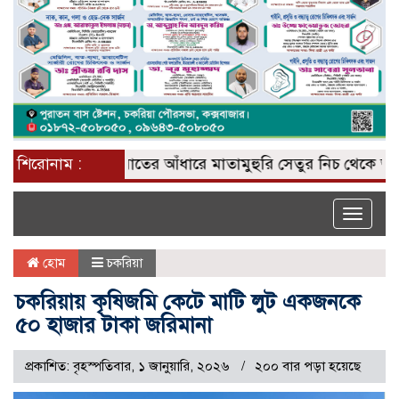
শিরোনাম :
রাতের আঁধারে মাতামুহুরি সেতুর নিচ থেকে অবৈধ বা
Toggle
naviga
হোম
চকরিয়া
চকরিয়ায় কৃষিজমি কেটে মাটি লুট একজনকে
৫০ হাজার টাকা জরিমানা
প্রকাশিত: বৃহস্পতিবার, ১ জানুয়ারি, ২০২৬
২০০ বার পড়া হয়েছে