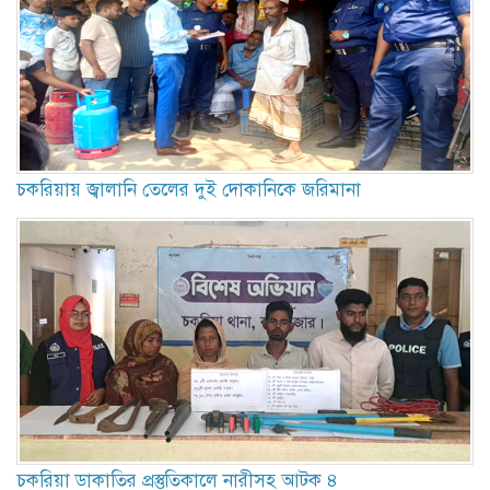
চকরিয়ায় জ্বালানি তেলের দুই দোকানিকে জরিমানা
চকরিয়া ডাকাতির প্রস্তুতিকালে নারীসহ আটক ৪