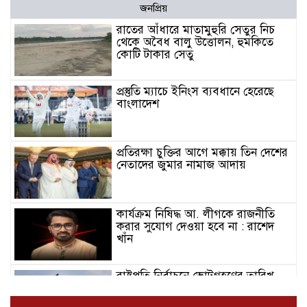
জনপ্রিয়
রাতের আঁধারে মাতামুহুরি সেতুর নিচ
থেকে অবৈধ বালু উত্তোলন, হুমকিতে
কোটি টাকার সেতু
প্রস্তুতি ম্যাচে ইনিংস ব্যবধানে হেরেছে
বাংলাদেশ
প্রতিরক্ষা চুক্তির আগে মক্কায় তিন দেশের
নেতাদের জুমার নামাজ আদায়
কার্যক্রম নিষিদ্ধ আ. লীগকে রাজনীতি
করার সুযোগ দেওয়া হবে না : রাশেদ
খাঁন
রাষ্ট্রপতি নির্বাচনে ভোটগ্রহণের তারিখ
ঘোষণা