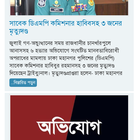
সাবেক ডিএমপি কমিশনার হাবিবসহ ৩ জনের
মৃত্যুদণ্ড
জুলাই গণ-অভ্যুত্থানের সময় রাজধানীর চানখাঁরপুলে
আনাসসহ ৬ হত্যার অভিযোগে সংঘটিত মানবতাবিরোধী
অপরাধের মামলায় ঢাকা মহানগর পুলিশের (ডিএমপি)
সাবেক কমিশনার হাবিবুর রহমানসহ ৩ জনের মৃত্যুদণ্ড
দিয়েছেন ট্রাইব্যুনাল। মৃত্যুদণ্ডপ্রাপ্তরা হলেন- ঢাকা মহানগর
...বিস্তারিত পড়ুন