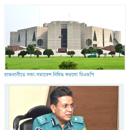
রাজধানীতে সভা-সমাবেশ নিষিদ্ধ করলো ডিএমপি