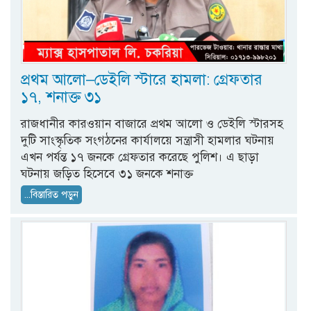
প্রথম আলো–ডেইলি স্টারে হামলা: গ্রেফতার
১৭, শনাক্ত ৩১
রাজধানীর কারওয়ান বাজারে প্রথম আলো ও ডেইলি স্টারসহ
দুটি সাংস্কৃতিক সংগঠনের কার্যালয়ে সন্ত্রাসী হামলার ঘটনায়
এখন পর্যন্ত ১৭ জনকে গ্রেফতার করেছে পুলিশ। এ ছাড়া
ঘটনায় জড়িত হিসেবে ৩১ জনকে শনাক্ত
...বিস্তারিত পড়ুন